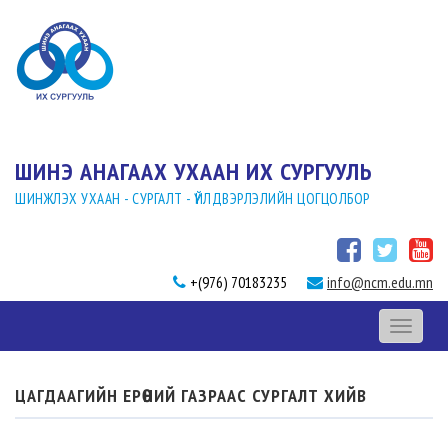
ШИНЭ АНАГААХ УХААН ИХ СУРГУУЛЬ
ШИНЖЛЭХ УХААН - СУРГАЛТ - ҮЙЛДВЭРЛЭЛИЙН ЦОГЦОЛБОР
+(976) 70183235
info@ncm.edu.mn
Toggle
navigati
ЦАГДААГИЙН ЕРӨНИЙ ГАЗРААС СУРГАЛТ ХИЙВ