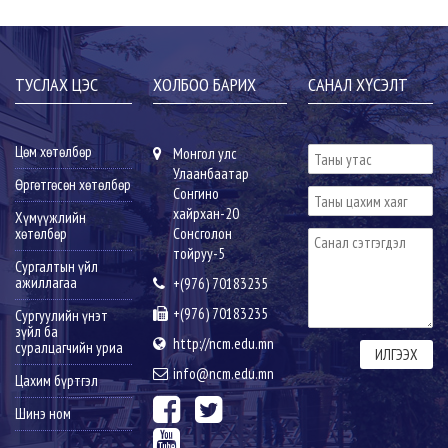
ТУСЛАХ ЦЭС
ХОЛБОО БАРИХ
САНАЛ ХҮСЭЛТ
Цөм хөтөлбөр
Монгол улс
Улаанбаатар
Өргөтгөсөн хөтөлбөр
Сонгино
хайрхан-20
Хүмүүжлийн
хөтөлбөр
Сонсголон
тойруу-5
Сургалтын үйл
ажиллагаа
+(976) 70183235
+(976) 70183235
Сургуулийн үнэт
зүйл ба
http://ncm.edu.mn
суралцагчийн уриа
info@ncm.edu.mn
Цахим бүртгэл
Шинэ ном