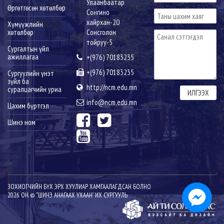
Улаанбаатар
Өргөтгөсөн хөтөлбөр
Сонгино
хайрхан-20
Хүмүүжлийн
хөтөлбөр
Сонсголон
тойруу-5
Сургалтын үйл
ажиллагаа
+(976) 70183235
+(976) 70183235
Сургуулийн үнэт
зүйл ба
http://ncm.edu.mn
суралцагчийн уриа
info@ncm.edu.mn
Цахим бүртгэл
Шинэ ном
ЗОХИОГЧИЙН БҮХ ЭРХ ХУУЛИАР ХАМГААЛАГДСАН БОЛНО
2026 ОН. © “ШИНЭ АНАГААХ УХААН” ИХ СУРГУУЛЬ