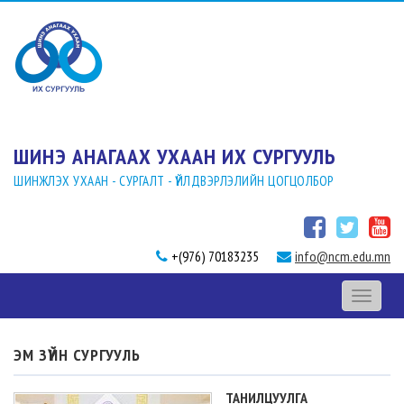
ШИНЭ АНАГААХ УХААН ИХ СУРГУУЛЬ
ШИНЖЛЭХ УХААН - СУРГАЛТ - ҮЙЛДВЭРЛЭЛИЙН ЦОГЦОЛБОР
+(976) 70183235
info@ncm.edu.mn
Toggle
navigati
ЭМ ЗҮЙН СУРГУУЛЬ
ТАНИЛЦУУЛГА