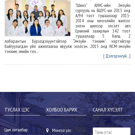
"Шинэ” АУИС-ийн Эмзүйн
сургууль нь БШУС-ын 2013 онд
А/94 тоот тушаалаар 2013-
2014 оны хичээлийн жилээс
эхлэн шинээр элсэлт авч
Ерөнхий захирлын 142 тоот
тушаалаар 5 багш, 2
лаборантын бүрэлдэхүүнтэйгээр “Эмзүйн тэнхим” нэртэйгээр
байгуулагдан үйл ажилгаагаа явуулж эхэлсэн. 2015 онд NCM-эмзүйн
тэнхим, эмийн тех...
[ Дэлгэрэнгүй...]
ТУСЛАХ ЦЭС
ХОЛБОО БАРИХ
САНАЛ ХҮСЭЛТ
Цөм хөтөлбөр
Монгол улс