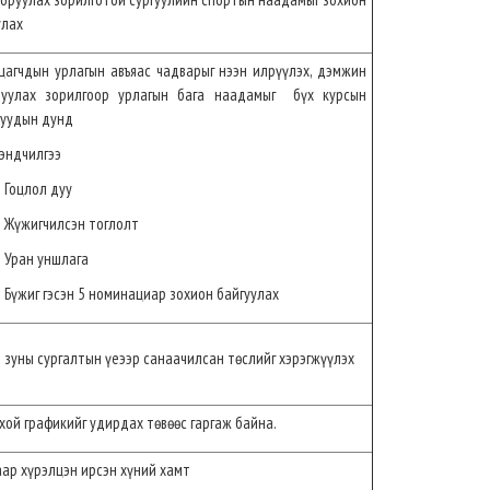
улах
цагчдын урлагын авъяас чадварыг нээн илрүүлэх, дэмжин
уулах зорилгоор урлагын бага наадамыг бүх курсын
уудын дунд
ндчилгээ
цлол дуу
жигчилсэн тоглолт
ан уншлага
иг гэсэн 5 номинациар зохион байгуулах
 зуны сургалтын үеээр санаачилсан төслийг хэрэгжүүлэх
хой графикийг удирдах төвөөс гаргаж байна.
аар хүрэлцэн ирсэн хүний хамт