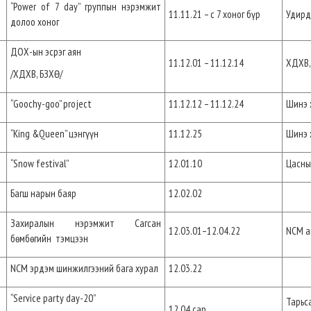
“Power of 7 day” группын нэрэмжит
11.11.21 – с 7 хоног бүр
Удирд
долоо хоног
ДОХ-ын эсрэг аян
11.12.01 – 11.12.14
ХДХВ,
/ХДХВ, БЗХӨ/
“Goochy-goo” project
11.12.12 – 11.12.24
Шинэ 
“King &Queen” цэнгүүн
11.12.25
Шинэ 
“Snow festival”
12.01.10
Цасны
Багш нарын баяр
12.02.02
Захиралын нэрэмжит Сагсан
12.03.01–12.04.22
NCM а
бөмбөгийн тэмцээн
NCM эрдэм шинжилгээний бага хурал
12.03.22
“Service party day-20”
Тарьс
12.04 сар