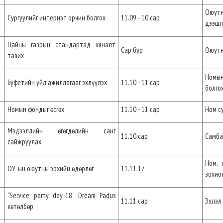
Оюутн
Сургуулийг интернэт орчин болгох
11.09 - 10 сар
дээшл
Цайны газрын стандартад хяналт
Сар бүр
Оюутн
тавих
Номын
Буфетийн үйл ажиллагааг эхлүүлэх
11.10 - 11 сар
болго
Номын фондыг өсгөх
11.10 - 11 сар
Ном с
Мэдээллийн өгөгдөлийн санг
11.10 сар
Самба
сайжруулах
Ном, 
ОУ-ын оюутны эрхийн өдөрлөг
11.11.17
зохио
“Service party day-18” Dream Padus
11.11 сар
Эхлэл
хөтөлбөр