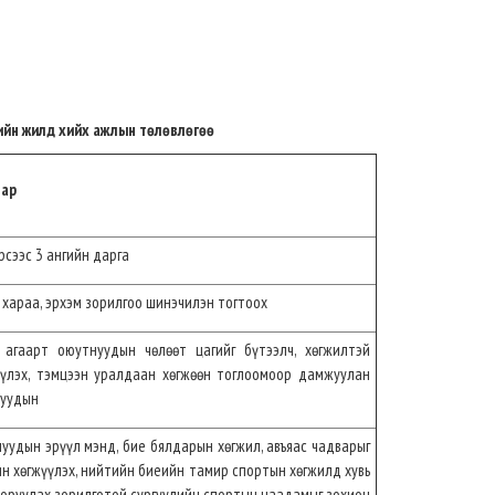
ийн жилд хийх ажлын төлөвлөгөө
бар
рсээс 3 ангийн дарга
 хараа, эрхэм зорилгоо шинэчилэн тогтоох
 агаарт оюутнуудын чөлөөт цагийг бүтээлч, хөгжилтэй
үүлэх, тэмцээн уралдаан хөгжөөн тоглоомоор дамжуулан
нуудын
уудын эрүүл мэнд, бие бялдарын хөгжил, авъяас чадварыг
н хөгжүүлэх, нийтийн биеийн тамир спортын хөгжилд хувь
 оруулах зорилготой сургуулийн спортын наадамыг зохион