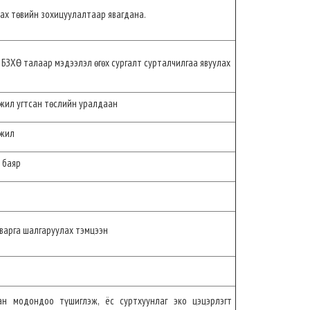
ах төвийн зохицуулалтаар явагдана.
 БЗХӨ талаар мэдээлэл өгөх сургалт сурталчилгаа явуулах
жил угтсан төслийн уралдаан
жил
 баяр
варга шалгаруулах тэмцээн
ан модондоо түшиглэж, ёс суртхуунлаг эко цэцэрлэгт