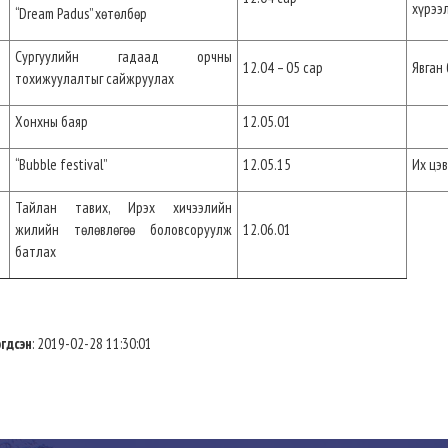
хүрээ
“Dream Padus” хөтөлбөр
Сургуулийн гадаад орчны
12.04 – 05 сар
Явган 
тохижуулалтыг сайжруулах
Хонхны баяр
12.05.01
“Bubble festival”
12.05.15
Их цэв
Тайлан тавих, Ирэх хичээлийн
жилийн төлөвлөгөө боловсоруулж
12.06.01
батлах
гдсэн
: 2019-02-28 11:30:01