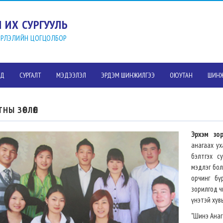
 ИХ СУРГУУЛЬ
ВЭРЛЭЛИЙН ЦОГЦОЛБОР
УД
СУРГАЛТ
МЭДЭЭЛЭЛ
ЭРДЭМ ШИНЖИЛГЭЭ
ОЮУТАН
ШИНЖ
НЫ ЗӨВЛӨЛ
Эрхэм зор
анагаах у
бэлтгэх с
мэдлэг бол
орчинг бү
зорилгод ч
үнэтэй хув
"Шинэ Анаг