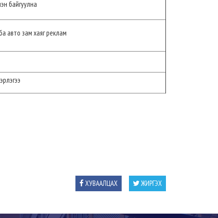
лэн байгуулна
ба авто зам хаяг реклам
эрлэгээ
ХУВААЛЦАХ
ЖИРГЭХ