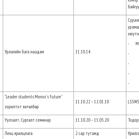
байгу
Сурал
урамш
оюутн
- Мэ
Урлагийн бага наадам
11.10.14
- Го
- Жү
- Ур
- Бүж
“Leader students Monos`s future”
11.10.22 – 12.01.10
LSSWS
зорилтот хөтөлбөр
Уулзалт, Сургалт семинар
11.10.20 – 11.05.20
Тодор
Лекц ярилцлага
2 сар тутамд
Урилг