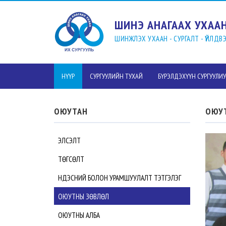
ШИНЭ АНАГААХ УХААН
ШИНЖЛЭХ УХААН - СУРГАЛТ - ҮЙЛД
НҮҮР
СУРГУУЛИЙН ТУХАЙ
БҮРЭЛДЭХҮҮН СУРГУУЛИ
ОЮУТАН
ОЮУТ
ЭЛСЭЛТ
ТӨГСӨЛТ
ҮНДЭСНИЙ БОЛОН УРАМШУУЛАЛТ ТЭТГЭЛЭГ
ОЮУТНЫ ЗӨВЛӨЛ
ОЮУТНЫ АЛБА