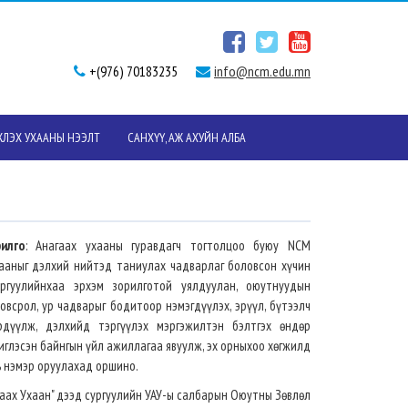
+(976) 70183235
info@ncm.edu.mn
ЛЭХ УХААНЫ НЭЭЛТ
САНХҮҮ, АЖ АХУЙН АЛБА
илго
: Анагаах ухааны гуравдагч тогтолцоо буюу NCM
хааныг дэлхий нийтэд таниулах чадварлаг боловсон хүчин
ургуулийнхаа эрхэм зорилготой уялдуулан, оюутнуудын
овсрол, ур чадварыг бодитоор нэмэгдүүлэх, эрүүл, бүтээлч
рдүүлж, дэлхийд тэргүүлэх мэргэжилтэн бэлтгэх өндөр
иглэсэн байнгын үйл ажиллагаа явуулж, эх орныхоо хөгжилд
ь нэмэр оруулахад оршино.
аах Ухаан" дээд сургуулийн УАУ-ы салбарын Оюутны Зөвлөл