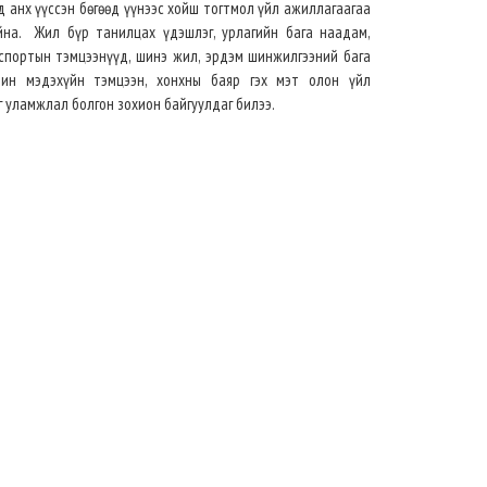
д анх үүссэн бөгөөд үүнээс хойш тогтмол үйл ажиллагаагаа
йна. Жил бүр танилцах үдэшлэг, урлагийн бага наадам,
спортын тэмцээнүүд, шинэ жил, эрдэм шинжилгээний бага
нин мэдэхүйн тэмцээн, хонхны баяр гэх мэт олон үйл
 уламжлал болгон зохион байгуулдаг билээ.