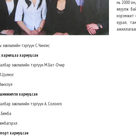
нь 2000 он
явуулж ба
нэрэмжит 
хурал, та
ажиллагааг
 зөвлөлийн тэргүүн С.Чингис
 харилцаа хариуцсан
бар зөвлөлийн тэргүүн М.Бат-Очир
Цэлмэг
нхзул
шинжилгээ хариуцсан
ар зөвлөлийн тэргүүн А. Солонго
Бямба
багэрэл
спорт хариуцсан