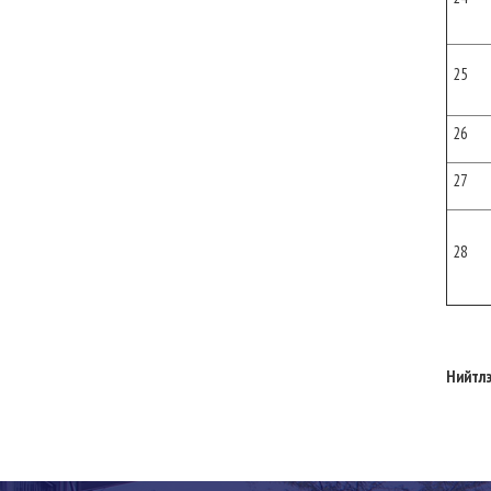
25
26
27
28
Нийтлэ