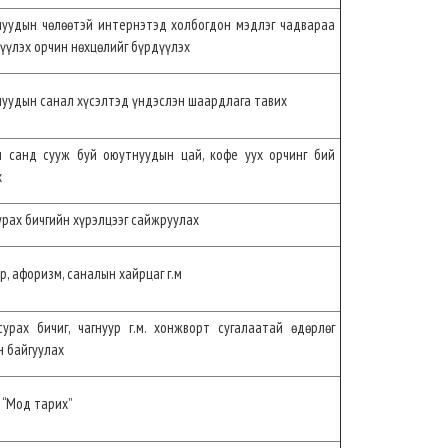
уудын чөлөөтэй интернэтэд холбогдон мэдлэг чадвараа
үүлэх орчин нөхцөлийг бүрдүүлэх
уудын санал хүсэлтэд үндэслэн шаардлага тавих
 санд сууж буй оюутнуудын цай, кофе уух орчинг бий
х
урах бичгийн хүрэлцээг сайжруулах
р, афоризм, саналын хайрцаг г.м
сурах бичиг, чагнуур г.м. хонжворт сугалаатай өдөрлөг
н байгуулах
 “Мод тарих”