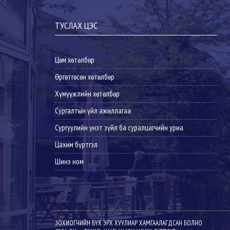
ТУСЛАХ ЦЭС
Цөм хөтөлбөр
Өргөтгөсөн хөтөлбөр
Хүмүүжлийн хөтөлбөр
Сургалтын үйл ажиллагаа
Сургуулийн үнэт зүйл ба суралцагчийн уриа
Цахим бүртгэл
Шинэ ном
ЗОХИОГЧИЙН БҮХ ЭРХ ХУУЛИАР ХАМГААЛАГДСАН БОЛНО