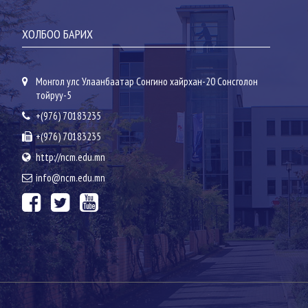
ХОЛБОО БАРИХ
Монгол улс Улаанбаатар Сонгино хайрхан-20 Сонсголон
тойруу-5
+(976) 70183235
+(976) 70183235
http://ncm.edu.mn
info@ncm.edu.mn