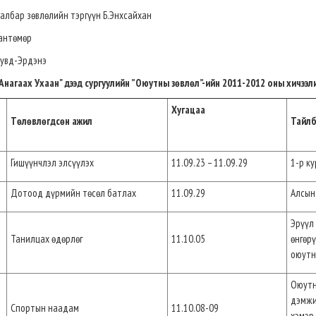
ар зөвлөлийн тэргүүн Б.Энхсайхан
нтөмөр
вд-Эрдэнэ
Анагаах Ухаан" дээд сургуулийн
”Оюутны зөвлөл”-ийн
2011-2012 оны хичээл
Хугацаа
Төлөвлөгдсөн ажил
Тайл
Гишүүнчлэл элсүүлэх
11.09.23 – 11.09.29
1-р ку
Дотоод дүрмийн төсөл батлах
11.09.29
Алсын
Эрүүл
Танилцах өдөрлөг
11.10.05
өнгөр
оюут
Оюутн
дэмжи
Спортын наадам
11.10.08-09
хэмэр