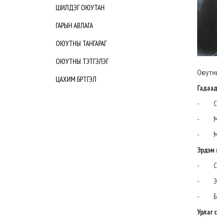
ШИЛДЭГ ОЮУТАН
ГАРЫН АВЛАГА
ОЮУТНЫ ТАНГАРАГ
ОЮУТНЫ ТЭТГЭЛЭГ
Оюутны
ЦАХИМ БҮРТГЭЛ
Гадаад
- Сал
- М.
- Мө
Эрдэм 
- Салб
- Э.
- Бям
Урлаг 