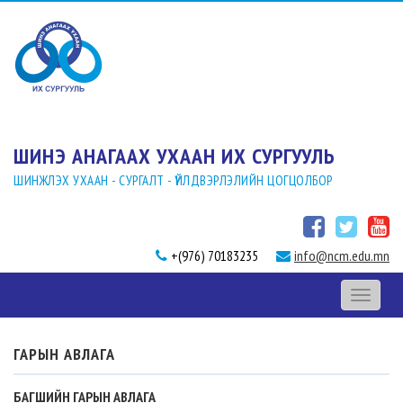
ШИНЭ АНАГААХ УХААН ИХ СУРГУУЛЬ
ШИНЖЛЭХ УХААН - СУРГАЛТ - ҮЙЛДВЭРЛЭЛИЙН ЦОГЦОЛБОР
+(976) 70183235
info@ncm.edu.mn
Toggle
navigati
ГАРЫН АВЛАГА
БАГШИЙН ГАРЫН АВЛАГА