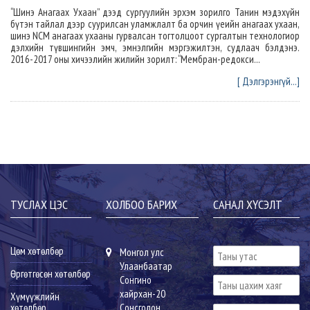
“Шинэ Анагаах Ухаан” дээд сургуулийн эрхэм зорилго Танин мэдэхүйн
бүтэн тайлал дээр суурилсан уламжлалт ба орчин үеийн анагаах ухаан,
шинэ NCM анагаах ухааны гурвалсан тогтолцоот сургалтын технологиор
дэлхийн түвшингийн эмч, эмнэлгийн мэргэжилтэн, судлаач бэлдэнэ.
2016-2017 оны хичээлийн жилийн зорилт: “Мембран-редокси...
[ Дэлгэрэнгүй...]
ТУСЛАХ ЦЭС
ХОЛБОО БАРИХ
САНАЛ ХҮСЭЛТ
Цөм хөтөлбөр
Монгол улс
Улаанбаатар
Өргөтгөсөн хөтөлбөр
Сонгино
хайрхан-20
Хүмүүжлийн
хөтөлбөр
Сонсголон