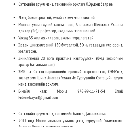
Сэтгэцийн эрүүл мэнд тэнхимийн эрхлэгч Л.Эрдэнэбаяр нь:
Дээд боловсролтой, хүний их эмч мэргэжилтэй
Монгол улсын хүний гавьяат эмч, Анагаахын Шинжлэх Ухааны
доктор (Sс), профессор, академич зэрэг цолтой.
Улсад 35 жил ажилласан, ажлын туршлагатай.
Эрдэм шинжилгээний 150 бүтээлтэй, 30 нь гадаадын улс оронд
хэвлэгдсэн.
Эмчилгээний 20 арга практикт нэвтрүүлсэн. (бүгд зохиогчын
эрхээр баталгаажсан)
ЭМЯ-ны Сэтгэц-наркологийн ерөнхий мэргэжилтэн, СЭМҮТөвд
зөвлөх эмч, Шинэ Анагаах Ухаан Их Сургуулийн Сэтгэцийн эрүүл
мэнд тэнхимийн эрхлэгч.
E-майл хаяг: Mobile 976-99-11-71-54 Email
Erdenebayarl@gmail.com
Сэтгэцийн эрүүл мэнд тэнхимийн багш Б.Даваалхагва:
2011 онд Монос анагаах ухааны дээд сургуулийг Уламжлалт
Анагаах Ухааны их эмчээр төгссөн.