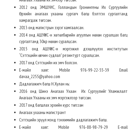
2012 онд ЭМШУИС, Голландын Гронингены Их Сургуулийн
Өрхийн анагаах ухааны сургагч багш бэлтгэх сургалтанд
хамрагдаж төгссөн.
2013 онд магистрын зэрэг хамгаалсан.
2014 онд АШУҮИС-н хөтөлбөрийн агуулгын нөхөн суралцах багц
сургалтанд 30кр нөхөн суралцсан.
2015 онд АШУҮИС-н мэргэжил дээшлүүлэх институтын
“Сэтгэцийн өвчин судлал” резинтурт суралцсан.
2017 онд Сэтгэцийн их эмч болсон.
E-майл хаяг: Mobile 976-99-22-55-39 Email
davaa_2255@yahoo.com
Дадлагажигч багш Н.Хулан нь:
2016 онд Шинэ Анагаах Ухаан Их Сургуулийг Уламжлалт
Анагаах Ухааны их эмч мэргэжлээр төгссөн.
2017 онд багшлах эрхийн курс төгссөн
Анагаах ухааны магистрант
Сэтгэцийн эрүүл мэнд тэнхимийн дадлагажигч багш.
Е-майл хаяг: Mobile 976-88-98-79-29 Е-mail