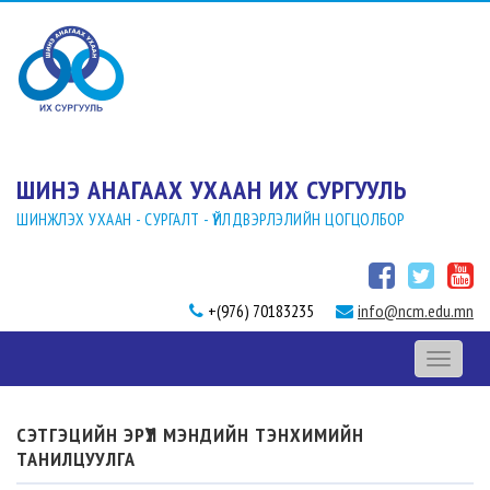
ШИНЭ АНАГААХ УХААН ИХ СУРГУУЛЬ
ШИНЖЛЭХ УХААН - СУРГАЛТ - ҮЙЛДВЭРЛЭЛИЙН ЦОГЦОЛБОР
+(976) 70183235
info@ncm.edu.mn
Toggle
navigati
СЭТГЭЦИЙН ЭРҮҮЛ МЭНДИЙН ТЭНХИМИЙН
ТАНИЛЦУУЛГА