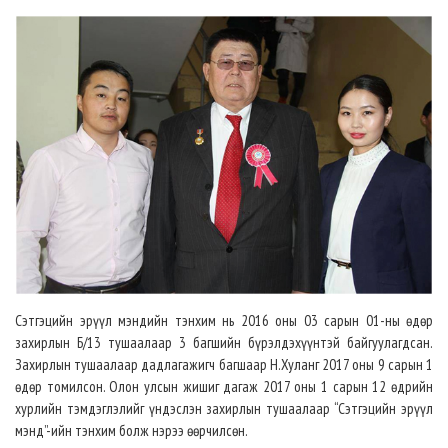
Сэтгэцийн эрүүл мэндийн тэнхим нь 2016 оны 03 сарын 01-ны өдөр
захирлын Б/13 тушаалаар 3 багшийн бүрэлдэхүүнтэй байгуулагдсан.
Захирлын тушаалаар дадлагажигч багшаар Н.Хуланг 2017 оны 9 сарын 1
өдөр томилсон. Олон улсын жишиг дагаж 2017 оны 1 сарын 12 өдрийн
хурлийн тэмдэглэлийг үндэслэн захирлын тушаалаар “Сэтгэцийн эрүүл
мэнд”-ийн тэнхим болж нэрээ өөрчилсөн.