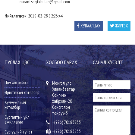
narantsogtkhulan@gmail.com
Нийтлэгдсэн
: 2019-02-28 12:23:44
ХУВААЛЦАХ
ЖИРГЭХ
ТУСЛАХ ЦЭС
ХОЛБОО БАРИХ
САНАЛ ХҮСЭЛТ
Цөм хөтөлбөр
Монгол улс
Улаанбаатар
Өргөтгөсөн хөтөлбөр
Сонгино
хайрхан-20
Хүмүүжлийн
хөтөлбөр
Сонсголон
тойруу-5
Сургалтын үйл
ажиллагаа
+(976) 70183235
+(976) 70183235
Сургуулийн үнэт