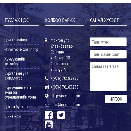
ТУСЛАХ ЦЭС
ХОЛБОО БАРИХ
САНАЛ ХҮСЭЛТ
Цөм хөтөлбөр
Монгол улс
Улаанбаатар
Өргөтгөсөн хөтөлбөр
Сонгино
хайрхан-20
Хүмүүжлийн
хөтөлбөр
Сонсголон
тойруу-5
Сургалтын үйл
ажиллагаа
+(976) 70183235
+(976) 70183235
Сургуулийн үнэт
зүйл ба
http://ncm.edu.mn
суралцагчийн уриа
info@ncm.edu.mn
Цахим бүртгэл
Шинэ ном