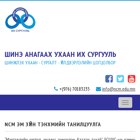
ШИНЭ АНАГААХ УХААН ИХ СУРГУУЛЬ
ШИНЖЛЭХ УХААН - СУРГАЛТ - ҮЙЛДВЭРЛЭЛИЙН ЦОГЦОЛБОР
+(976) 70183235
info@ncm.edu.mn
Toggle
navigati
NCM ЭМ ЗҮЙН ТЭНХМИЙН ТАНИЛЦУУЛГА
“Мэргэжлийн чиглэл, индекс шинэчлэн батлах тухай” БСШУС-ын яамны