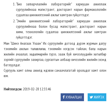
“Био загварчлалийн лабораторийг” хариуцан ажиллаж
сургуулийнхаа магистрант, докторант нарын фармакологийн
судалгаа шинжилгээний ажлыг хамтран гүйцэтгэдэг.
“Эмийн шинжилгээний лабораторийг” хариуцан ажиллаж
сургуулийнхаа болон бусад магистрант, докторант нарын
хими, технологийн судалгаа шинжилгээний ажлыг хамтран
гүйцэтгэдэг.
Мөн “Шинэ Анагаах Ухаан” Их сургуулийн дотоод дүрэм журмын дагуу
тэнхмийн ажлын төлөвлөгөө, тэнхмийн нэгдсэн тайлан, багш нарын
жилийн ачаалал, хөдөлмөрийн гэрээ, зааж буй хичээлүүдийн хөтөлбөр
зэргийг сургуулийн захиргаа, сургалтын албаар хичээлийн жилийн эхэнд
батлуулдаг.
Сургууль хамт олны ажилд идэвхи санаачлагатай оролцдог хамт олон
юм.
Нийтлэгдсэн
: 2019-02-28 12:35:46
ХУВААЛЦАХ
ЖИРГЭХ