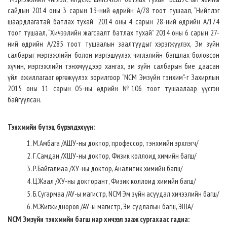
сайдын 2014 оны 3 сарын 13-ний өдрийн А/78 тоот тушаал, “Нийтлэг
шаардлагатай батлах тухай” 2014 оны 4 сарын 28-ний өдрийн А/174
тоот тушаал, “Хичээлийн жагсаалт батлах тухай” 2014 оны 6 сарын 27-
ний өдрийн А/285 тоот тушаалын заалтуудыг хэрэгжүүлэх, Эм зүйн
салбарыг мэргэжлийн болон мэргэшүүлэх чиглэлийн багшлах боловсон
хүчин, мэргэжлийн тэнхмүүдээр хангах, эм зүйн салбарын бие даасан
үйл ажиллагааг өргөжүүлэх зорилгоор “NCM Эмзүйн тэнхим”-г Захирлын
2015 оны 11 сарын 05-ны өдрийн №106 тоот тушаалаар үүсгэн
байгуулсан.
Тэнхмийн бүтэц бүрэлдэхүүн:
М.Амбага /АШУ-ны доктор, профессор, тэнхмийн эрхлэгч/
Г.Самдан /ХШУ-ны доктор, Физик коллоид химийн багш/
Р.Байгалмаа /ХУ-ны доктор, Аналитик химийн багш/
Ц.Жаал /ХУ-ны докторант, Физик коллоид химийн багш/
Б.Сугармаа /АУ-ы магистр, NCM Эм зүйн асуудал хичээлийн багш/
М.Жигжидноров /АУ-ы магистр, Эм судлалын багш, ЭША/
NCM Эмзүйн тэнхмийн багш нар хичээл зааж сургахаас гадна: