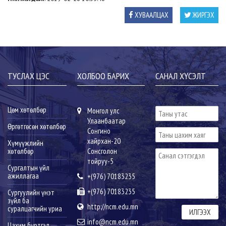
ХУВААЛЦАХ
ЖИРГЭХ
ТУСЛАХ ЦЭС
ХОЛБОО БАРИХ
САНАЛ ХҮСЭЛТ
Цөм хөтөлбөр
Монгол улс
Улаанбаатар
Өргөтгөсөн хөтөлбөр
Сонгино
хайрхан-20
Хүмүүжлийн
хөтөлбөр
Сонсголон
тойруу-5
Сургалтын үйл
ажиллагаа
+(976) 70183235
+(976) 70183235
Сургуулийн үнэт
зүйл ба
http://ncm.edu.mn
суралцагчийн уриа
info@ncm.edu.mn
Цахим бүртгэл