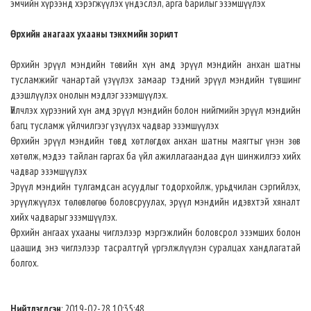
эмчийн хүрээнд хэрэгжүүлэх үндэслэл, арга барилыг эзэмшүүлэх
Өрхийн анагаах ухааны тэнхмийн зорилт
Өрхийн эрүүл мэндийн төвийн хүн амд эрүүл мэндийн анхан шатны
тусламжийг чанартай үзүүлэх замаар тэдний эрүүл мэндийн түвшинг
дээшлүүлэх онолын мэдлэг эзэмшүүлэх.
Үйлчлэх хүрээний хүн амд эрүүл мэндийн болон нийгмийн эрүүл мэндийн
багц тусламж үйлчилгээг үзүүлэх чадвар эзэмшүүлэх
Өрхийн эрүүл мэндийн төвд хөтлөгдөх анхан шатны маягтыг үнэн зөв
хөтөлж, мэдээ тайлан гаргах ба үйл ажиллагаандаа дүн шинжилгээ хийх
чадвар эзэмшүүлэх
Эрүүл мэндийн тулгамдсан асуудлыг тодорхойлж, урьдчилан сэргийлэх,
эрүүлжүүлэх төлөвлөгөө боловсруулах, эрүүл мэндийн идэвхтэй хяналт
хийх чадварыг эзэмшүүлэх.
Өрхийн ангаах ухааны чиглэлээр мэргэжлийн боловсрол эзэмших болон
цаашид энэ чиглэлээр тасралтгүй үргэлжлүүлэн суралцах хандлагатай
болгох.
Нийтлэгдсэн
: 2019-02-28 10:35:48