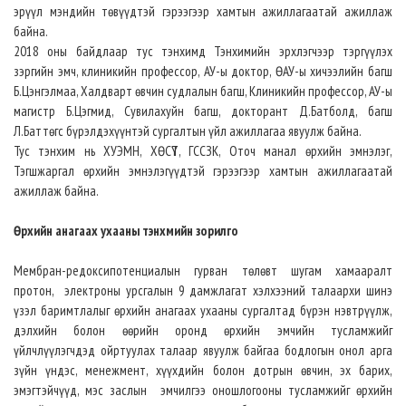
эрүүл мэндийн төвүүдтэй гэрээгээр хамтын ажиллагаатай ажиллаж
байна.
2018 оны байдлаар тус тэнхимд Тэнхимийн эрхлэгчээр тэргүүлэх
зэргийн эмч, клиникийн профессор, АУ-ы доктор, ӨАУ-ы хичээлийн багш
Б.Цэнгэлмаа, Халдварт өвчин судлалын багш, Клиникийн профессор, АУ-ы
магистр Б.Цэгмид, Сувилахуйн багш, докторант Д.Батболд, багш
Л.Баттөгс бүрэлдэхүүнтэй сургалтын үйл ажиллагаа явуулж байна.
Тус тэнхим нь ХУЭМН, ХӨСҮТ, ГССЗК, Оточ манал өрхийн эмнэлэг,
Тэгшжаргал өрхийн эмнэлэгүүдтэй гэрээгээр хамтын ажиллагаатай
ажиллаж байна.
Өрхийн анагаах ухааны тэнхмийн зорилго
Мембран-редоксипотенциалын гурван төлөвт шугам хамааралт
протон, электроны урсгалын 9 дамжлагат хэлхээний талаархи шинэ
үзэл баримтлалыг өрхийн анагаах ухааны сургалтад бүрэн нэвтрүүлж,
дэлхийн болон өөрийн оронд өрхийн эмчийн тусламжийг
үйлчлүүлэгчдэд ойртуулах талаар явуулж байгаа бодлогын онол арга
зүйн үндэс, менежмент, хүүхдийн болон дотрын өвчин, эх барих,
эмэгтэйчүүд, мэс заслын эмчилгээ оношлогооны тусламжийг өрхийн