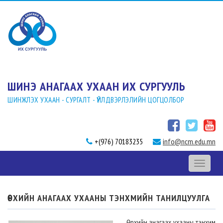
ШИНЭ АНАГААХ УХААН ИХ СУРГУУЛЬ
ШИНЖЛЭХ УХААН - СУРГАЛТ - ҮЙЛДВЭРЛЭЛИЙН ЦОГЦОЛБОР
+(976) 70183235
info@ncm.edu.mn
Toggle
navigati
ӨРХИЙН АНАГААХ УХААНЫ ТЭНХМИЙН ТАНИЛЦУУЛГА
Өрхийн анагаах ухааны тэнхим