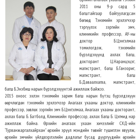
2011 оны 9-р сард 5
багштайгаар байгуулагдсан
бөгөөд Тэнхмийн эрхлэгчээр
тэргүүлэх зэргийн эмч,
клиникийн профессор, АУ-ны
доктор Б.Цэнгэлмаа
томилогдож, тэнхмийн
бүрэлдэхүүнд ахлах багш,
докторант Ц.Наранцэцэг,
магистрант, багш Б.Ганзориг,
магистрант, багш
Б.Даваалхагва, магистрант,
багш Б.Энэбиш нарын бүрэлдэхүүнтэй ажиллаж байжээ.
2015 оноос эхлэн тэнхмийн зарим багш нарын бүтэц бүрэлдэхүүн
өөрчлөгдөн тэнхмийн эрхлэгчээр Анагаах ухааны доктор, клиникийн
профессор, зөвлөх зэргийн эмч Б.Цэнгэлмаа, Анагаах ухааны докторант,
ахлах багш Б. Батболд, Клиникийн профессор, ахлах багш Б. Цэгмид нар
ажиллаж байна. Өрхийн анагаах ухаан хичээлийг СХД-ийн
“Гурванжаргалхайрхан” өрхийн эрүүл мэндийн төвийг түшиглэн явуулж,
өрхийн эмчийн үйлдвэрлэлийн дадлагыг бусад дүүргүүдийн өрхийн