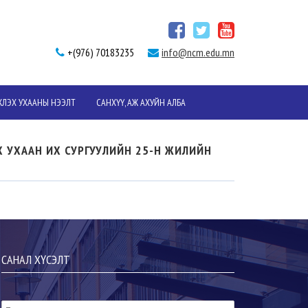
+(976) 70183235
info@ncm.edu.mn
ЛЭХ УХААНЫ НЭЭЛТ
САНХҮҮ, АЖ АХУЙН АЛБА
Х УХААН ИХ СУРГУУЛИЙН 25-Н ЖИЛИЙН
САНАЛ ХҮСЭЛТ