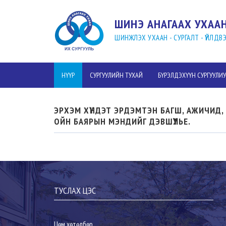
ШИНЭ АНАГААХ УХААН
ШИНЖЛЭХ УХААН - СУРГАЛТ - ҮЙЛД
НҮҮР
СУРГУУЛИЙН ТУХАЙ
БҮРЭЛДЭХҮҮН СУРГУУЛИ
ЭРХЭМ ХҮНДЭТ ЭРДЭМТЭН БАГШ, АЖИЧИД,
ОЙН БАЯРЫН МЭНДИЙГ ДЭВШҮҮЛЬЕ.
ТУСЛАХ ЦЭС
Цөм хөтөлбөр