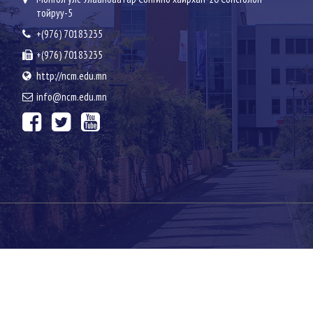
тойруу-5
+(976) 70183235
+(976) 70183235
http://ncm.edu.mn
info@ncm.edu.mn