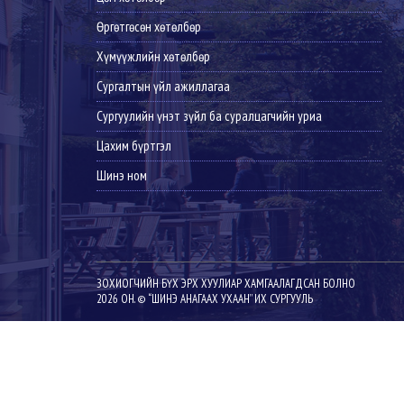
Өргөтгөсөн хөтөлбөр
Хүмүүжлийн хөтөлбөр
Сургалтын үйл ажиллагаа
Сургуулийн үнэт зүйл ба суралцагчийн уриа
Цахим бүртгэл
Шинэ ном
ЗОХИОГЧИЙН БҮХ ЭРХ ХУУЛИАР ХАМГААЛАГДСАН БОЛНО
2026 ОН. © “ШИНЭ АНАГААХ УХААН” ИХ СУРГУУЛЬ