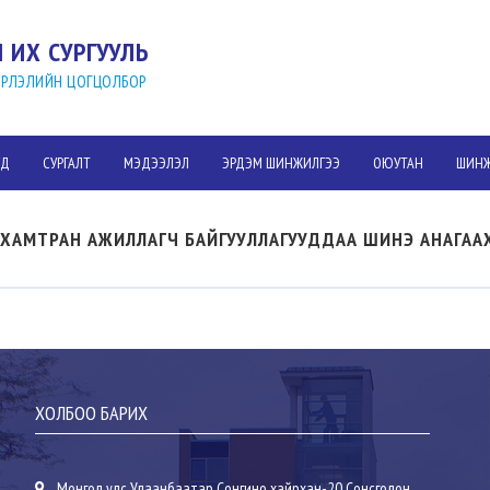
 ИХ СУРГУУЛЬ
ВЭРЛЭЛИЙН ЦОГЦОЛБОР
УД
СУРГАЛТ
МЭДЭЭЛЭЛ
ЭРДЭМ ШИНЖИЛГЭЭ
ОЮУТАН
ШИНЖ
 ХАМТРАН АЖИЛЛАГЧ БАЙГУУЛЛАГУУДДАА ШИНЭ АНАГАА
ХОЛБОО БАРИХ
Монгол улс Улаанбаатар Сонгино хайрхан-20 Сонсголон