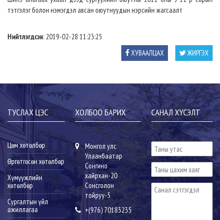
тэтгэлэг болон нэмэгдэл авсан оюутнуудын нэрсийн жагсаалт
Нийтлэгдсэн
: 2019-02-28 11:23:25
ХУВААЛЦАХ
ЖИРГЭХ
ТУСЛАХ ЦЭС
ХОЛБОО БАРИХ
САНАЛ ХҮСЭЛТ
Цөм хөтөлбөр
Монгол улс
Улаанбаатар
Өргөтгөсөн хөтөлбөр
Сонгино
хайрхан-20
Хүмүүжлийн
хөтөлбөр
Сонсголон
тойруу-5
Сургалтын үйл
ажиллагаа
+(976) 70183235