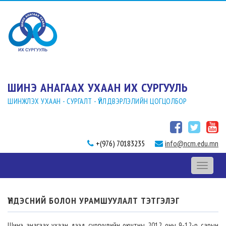
ШИНЭ АНАГААХ УХААН ИХ СУРГУУЛЬ
ШИНЖЛЭХ УХААН - СУРГАЛТ - ҮЙЛДВЭРЛЭЛИЙН ЦОГЦОЛБОР
+(976) 70183235
info@ncm.edu.mn
Toggle
navigati
ҮНДЭСНИЙ БОЛОН УРАМШУУЛАЛТ ТЭТГЭЛЭГ
Шинэ анагаах ухаан дээд сургуулийн оюутны 2012 оны 9-12-р сарын