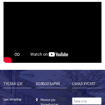
ТУСЛАХ ЦЭС
ХОЛБОО БАРИХ
САНАЛ ХҮСЭЛТ
Цөм хөтөлбөр
Монгол улс
Улаанбаатар