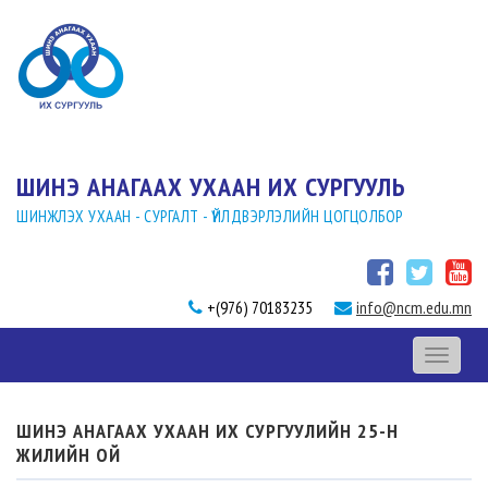
ШИНЭ АНАГААХ УХААН ИХ СУРГУУЛЬ
ШИНЖЛЭХ УХААН - СУРГАЛТ - ҮЙЛДВЭРЛЭЛИЙН ЦОГЦОЛБОР
+(976) 70183235
info@ncm.edu.mn
Toggle
navigati
ШИНЭ АНАГААХ УХААН ИХ СУРГУУЛИЙН 25-Н
ЖИЛИЙН ОЙ