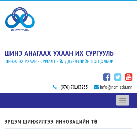
ШИНЭ АНАГААХ УХААН ИХ СУРГУУЛЬ
ШИНЖЛЭХ УХААН - СУРГАЛТ - ҮЙЛДВЭРЛЭЛИЙН ЦОГЦОЛБОР
+(976) 70183235
info@ncm.edu.mn
Toggle
navigati
ЭРДЭМ ШИНЖИЛГЭЭ-ИННОВАЦИЙН ТӨВ