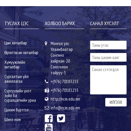
ТУСЛАХ ЦЭС
ХОЛБОО БАРИХ
САНАЛ ХҮСЭЛТ
Цөм хөтөлбөр
Монгол улс
Улаанбаатар
Өргөтгөсөн хөтөлбөр
Сонгино
хайрхан-20
Хүмүүжлийн
хөтөлбөр
Сонсголон
тойруу-5
Сургалтын үйл
ажиллагаа
+(976) 70183235
+(976) 70183235
Сургуулийн үнэт
зүйл ба
http://ncm.edu.mn
суралцагчийн уриа
info@ncm.edu.mn
Цахим бүртгэл
Шинэ ном